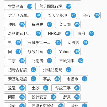
宜野湾市
普天間飛行場
134
128
アメリカ軍普天間基地
普天間基地
移設
98
97
96
沖縄
移設先
普天間
90
70
66
名護市辺野古移設
NHK.JP
政府
65
64
60
県
玉城デニー知事
辺野古
55
52
51
国
移設計画
Yahoo
48
46
45
工事
防衛省
玉城知事
45
44
42
辺野古移設
沖縄防衛局
39
37
新基地建設
事故
名護市
37
34
33
返還
土砂
移設工事
32
31
31
問題
設計変更
所属
28
28
28
現職
同県宜野湾市
基地
27
26
25