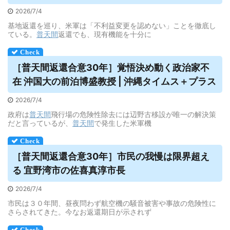
2026/7/4
基地返還を巡り、米軍は「不利益変更を認めない」ことを徹底し
ている。
普天間
返還でも、現有機能を十分に
［
普天間
返還合意30年］覚悟決め動く政治家不
在 沖国大の前泊博盛教授 | 沖縄タイムス＋プラス
2026/7/4
政府は
普天間
飛行場の危険性除去には辺野古移設が唯一の解決策
だと言っているが、
普天間
で発生した米軍機
［
普天間
返還合意30年］市民の我慢は限界超え
る 宜野湾市の佐喜真淳市長
2026/7/4
市民は３０年間、昼夜問わず航空機の騒音被害や事故の危険性に
さらされてきた。今なお返還期日が示されず