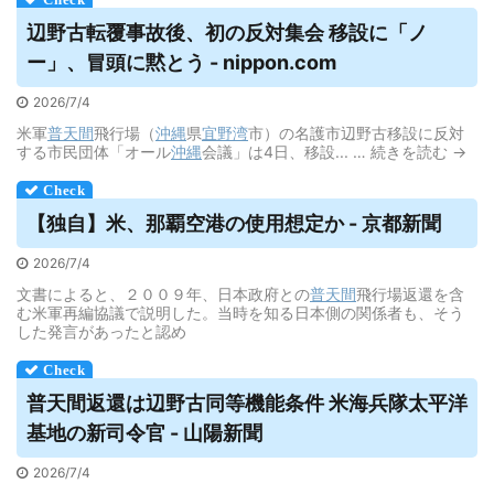
辺野古転覆事故後、初の反対集会 移設に「ノ
ー」、冒頭に黙とう - nippon.com
2026/7/4
米軍
普天間
飛行場（
沖縄
県
宜野湾
市）の名護市辺野古移設に反対
する市民団体「オール
沖縄
会議」は4日、移設... … 続きを読む →
【独自】米、那覇空港の使用想定か - 京都新聞
2026/7/4
文書によると、２００９年、日本政府との
普天間
飛行場返還を含
む米軍再編協議で説明した。当時を知る日本側の関係者も、そう
した発言があったと認め
普天間
返還は辺野古同等機能条件 米海兵隊太平洋
基地の新司令官 - 山陽新聞
2026/7/4