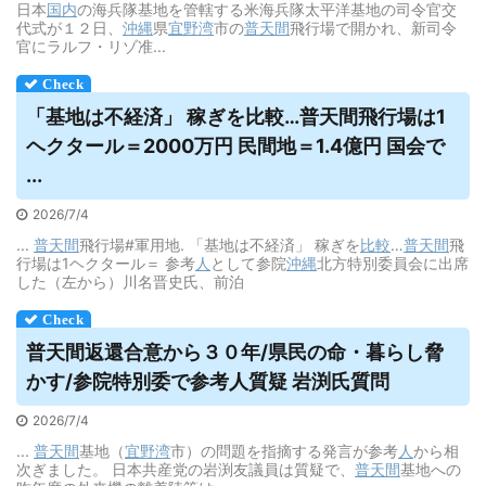
日本
国内
の海兵隊基地を管轄する米海兵隊太平洋基地の司令官交
代式が１２日、
沖縄
県
宜野湾
市の
普天間
飛行場で開かれ、新司令
官にラルフ・リゾ准...
「基地は不経済」 稼ぎを比較…
普天間
飛行場は1
ヘクタール＝2000万円 民間地＝1.4億円 国会で
...
2026/7/4
...
普天間
飛行場#軍用地. 「基地は不経済」 稼ぎを
比較
…
普天間
飛
行場は1ヘクタール＝ 参考
人
として参院
沖縄
北方特別委員会に出席
した（左から）川名晋史氏、前泊
普天間
返還合意から３０年/県民の命・暮らし脅
かす/参院特別委で参考人質疑 岩渕氏質問
2026/7/4
...
普天間
基地（
宜野湾
市）の問題を指摘する発言が参考
人
から相
次ぎました。 日本共産党の岩渕友議員は質疑で、
普天間
基地への