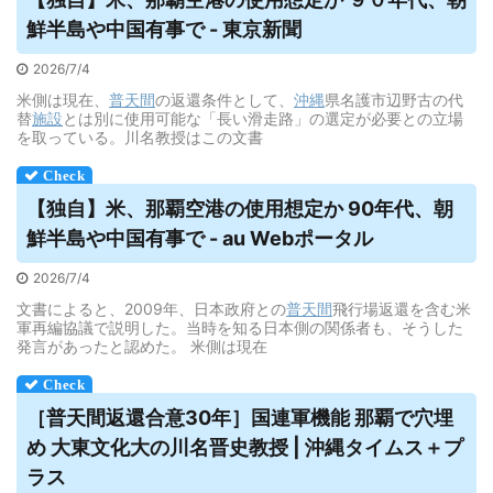
鮮半島や中国有事で - 東京新聞
2026/7/4
米側は現在、
普天間
の返還条件として、
沖縄
県名護市辺野古の代
替
施設
とは別に使用可能な「長い滑走路」の選定が必要との立場
を取っている。川名教授はこの文書
【独自】米、那覇空港の使用想定か 90年代、朝
鮮半島や中国有事で - au Webポータル
2026/7/4
文書によると、2009年、日本政府との
普天間
飛行場返還を含む米
軍再編協議で説明した。当時を知る日本側の関係者も、そうした
発言があったと認めた。 米側は現在
［
普天間
返還合意30年］国連軍機能 那覇で穴埋
め 大東文化大の川名晋史教授 | 沖縄タイムス＋プ
ラス