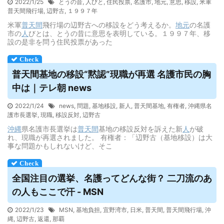
2022/1/25
とうの昔
,
人びと
,
住民投票
,
名護市
,
地元
,
意思
,
移設
,
米軍
普天間飛行場
,
辺野古
,
１９９７年
米軍
普天間
飛行場の辺野古への移設をどう考えるか。
地元
の名護
市の
人
びとは、とうの昔に意思を表明している。１９９７年、移
設の是非を問う住民投票があった
普天間
基地の移設“黙認”現職が再選 名護市民の胸
中は｜テレ朝 news
2022/1/24
news
,
問題
,
基地移設
,
新人
,
普天間基地
,
有権者
,
沖縄県名
護市長選挙
,
現職
,
移設反対
,
辺野古
沖縄
県名護市長選挙は
普天間
基地の移設反対を訴えた新
人
が破
れ、現職が再選されました。 有権者：「辺野古（基地移設）は大
事な問題かもしれないけど、そこ
全国注目の選挙、名護ってどんな街？ 二刀流のあ
の人もここで汗 - MSN
2022/1/23
MSN
,
基地負担
,
宜野湾市
,
日米
,
普天間
,
普天間飛行場
,
沖
縄
,
辺野古
,
返還
,
那覇