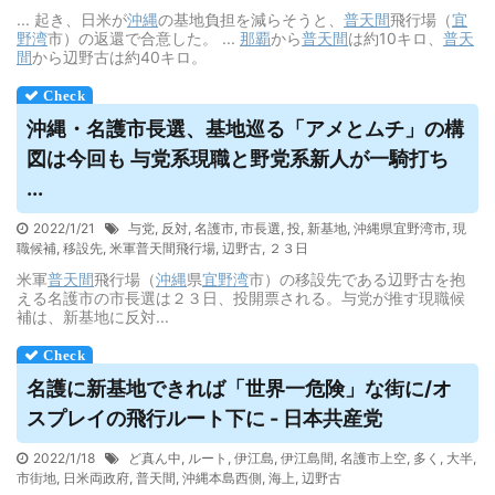
... 起き、日米が
沖縄
の基地負担を減らそうと、
普天間
飛行場（
宜
野湾
市）の返還で合意した。 ...
那覇
から
普天間
は約10キロ、
普天
間
から辺野古は約40キロ。
沖縄・名護市長選、基地巡る「アメとムチ」の構
図は今回も 与党系現職と野党系新人が一騎打ち
...
2022/1/21
与党
,
反対
,
名護市
,
市長選
,
投
,
新基地
,
沖縄県宜野湾市
,
現
職候補
,
移設先
,
米軍普天間飛行場
,
辺野古
,
２３日
米軍
普天間
飛行場（
沖縄
県
宜野湾
市）の移設先である辺野古を抱
える名護市の市長選は２３日、投開票される。与党が推す現職候
補は、新基地に反対...
名護に新基地できれば「世界一危険」な街に/オ
スプレイの飛行ルート下に - 日本共産党
2022/1/18
ど真ん中
,
ルート
,
伊江島
,
伊江島間
,
名護市上空
,
多く
,
大半
,
市街地
,
日米両政府
,
普天間
,
沖縄本島西側
,
海上
,
辺野古