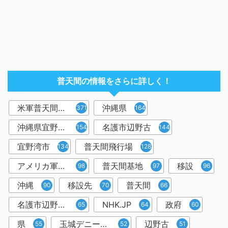
普天間の情報をさらに詳しく！
米軍普天間飛行場
沖縄県
371
164
沖縄県宜野湾市
名護市辺野古
154
144
宜野湾市
普天間飛行場
134
128
アメリカ軍普天間基地
普天間基地
移設
98
97
96
沖縄
移設先
普天間
90
70
66
名護市辺野古移設
NHK.JP
政府
65
64
60
県
玉城デニー知事
辺野古
55
52
51