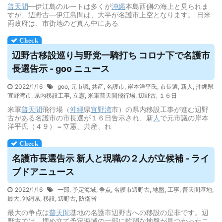
普天間
―伊江島のルートは多くが
沖縄
本島西側の海上と見られま
すが、辺野古―伊江島間は、大半が名護市上空となります。 日米
両政府は、市街地のど真ん中にある
辺野古移設巡り与野党一騎打ち コロナ下で名護市
長選告示 - goo ニュース
2022/1/16
goo
,
元市議
,
共産
,
名護市
,
岸本洋平氏
,
市長選
,
新人
,
沖縄県
宜野湾市
,
県内移設工事
,
立憲
,
米軍普天間飛行場
,
辺野古
,
１６日
米軍
普天間
飛行場（
沖縄
県
宜野湾
市）の県内移設工事が進む辺野
古がある名護市の市長選が１６日告示され、新
人
で元市議の岸本
洋平氏（４９）＝立憲、共産、れ
名護市長選告示 新人と現職の２人が立候補 - ライ
ブドアニュース
2022/1/16
一部
,
予定海域
,
争点
,
名護市辺野古
,
地盤
,
工事
,
普天間基地
,
最大
,
沖縄県
,
移設
,
辺野古
,
防衛省
最大の争点は
普天間
基地の名護市辺野古への移設の是非です。辺
野古では、埋め立て予定海域の一部に軟弱な地盤が見つかったこ