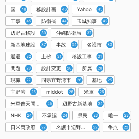
国
移設計画
Yahoo
48
46
45
工事
防衛省
玉城知事
45
44
42
辺野古移設
沖縄防衛局
39
37
新基地建設
事故
名護市
37
34
33
返還
土砂
移設工事
32
31
31
問題
設計変更
所属
28
28
28
現職
同県宜野湾市
基地
27
26
25
宜野湾
middot
米軍
25
25
25
米軍普天間飛行場所属
辺野古新基地
25
24
NHK
不承認
県民
唯一
24
24
23
23
日米両政府
名護市辺野古沿岸部
争点
22
22
22