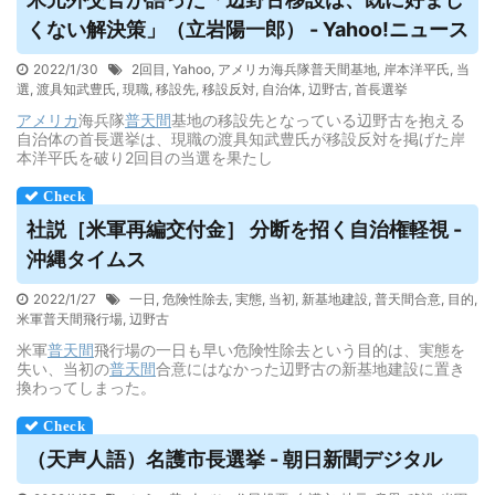
くない解決策」（立岩陽一郎） - Yahoo!ニュース
2022/1/30
2回目
,
Yahoo
,
アメリカ海兵隊普天間基地
,
岸本洋平氏
,
当
選
,
渡具知武豊氏
,
現職
,
移設先
,
移設反対
,
自治体
,
辺野古
,
首長選挙
アメリカ
海兵隊
普天間
基地の移設先となっている辺野古を抱える
自治体の首長選挙は、現職の渡具知武豊氏が移設反対を掲げた岸
本洋平氏を破り2回目の当選を果たし
社説［米軍再編交付金］ 分断を招く自治権軽視 -
沖縄タイムス
2022/1/27
一日
,
危険性除去
,
実態
,
当初
,
新基地建設
,
普天間合意
,
目的
,
米軍普天間飛行場
,
辺野古
米軍
普天間
飛行場の一日も早い危険性除去という目的は、実態を
失い、当初の
普天間
合意にはなかった辺野古の新基地建設に置き
換わってしまった。
（天声人語）名護市長選挙 - 朝日新聞デジタル