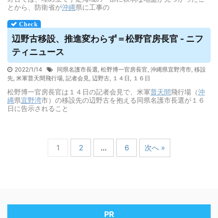
とから、防衛省が
沖縄
県に工事の
辺野古移設、推進変わらず＝松野官房長官 - ニフ
ティニュース
2022/1/14
同県名護市長選
,
松野博一官房長官
,
沖縄県宜野湾市
,
移設
先
,
米軍普天間飛行場
,
記者会見
,
辺野古
,
１４日
,
１６日
松野博一官房長官は１４日の記者会見で、米軍
普天間
飛行場（
沖
縄
県
宜野湾
市）の移設先の辺野古を抱える同県名護市長選が１６
日に告示されること
1
2
…
6
次へ »
PR