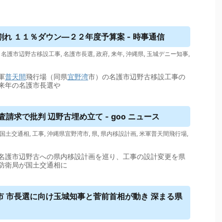
れ １１％ダウン―２２年度予算案 - 時事通信
,
名護市辺野古移設工事
,
名護市長選
,
政府
,
来年
,
沖縄県
,
玉城デニー知事
,
軍
普天間
飛行場（同県
宜野湾
市）の名護市辺野古移設工事の
来年の名護市長選や
請求で批判 辺野古埋め立て - goo ニュース
国土交通相
,
工事
,
沖縄県宜野湾市
,
県
,
県内移設計画
,
米軍普天間飛行場
,
名護市辺野古への県内移設計画を巡り、工事の設計変更を県
防衛局が国土交通相に
 市長選に向け玉城知事と菅前首相が動き 深まる県