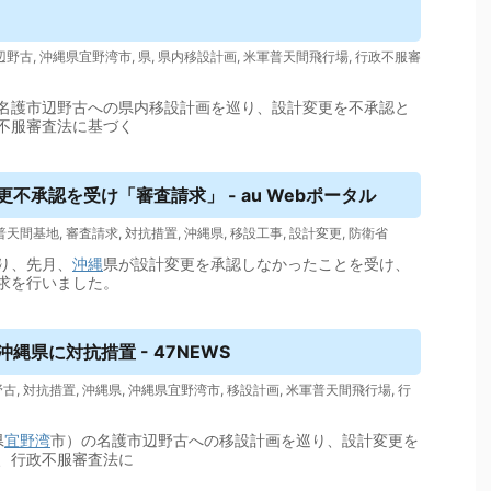
辺野古
,
沖縄県宜野湾市
,
県
,
県内移設計画
,
米軍普天間飛行場
,
行政不服審
名護市辺野古への県内移設計画を巡り、設計変更を不承認と
不服審査法に基づく
不承認を受け「審査請求」 - au Webポータル
普天間基地
,
審査請求
,
対抗措置
,
沖縄県
,
移設工事
,
設計変更
,
防衛省
り、先月、
沖縄
県が設計変更を承認しなかったことを受け、
求を行いました。
縄県に対抗措置 - 47NEWS
野古
,
対抗措置
,
沖縄県
,
沖縄県宜野湾市
,
移設計画
,
米軍普天間飛行場
,
行
県
宜野湾
市）の名護市辺野古への移設計画を巡り、設計変更を
、行政不服審査法に