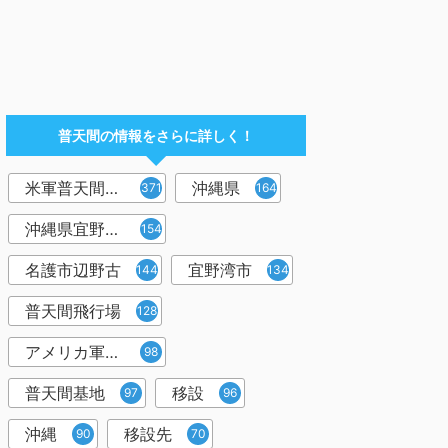
普天間の情報をさらに詳しく！
米軍普天間飛行場
沖縄県
371
164
沖縄県宜野湾市
154
名護市辺野古
宜野湾市
144
134
普天間飛行場
128
アメリカ軍普天間基地
98
普天間基地
移設
97
96
沖縄
移設先
90
70