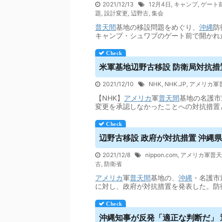
2021/12/13
12月4日
,
キャンプ
,
ゲート
題
,
設計変更
,
辺野古
,
集会
普天間
基地の移設問題をめぐり、
沖縄
防
キャンプ・シュワブのゲート前で開かれ
米軍基地辺野古移設 防衛局対抗措置
2021/12/10
NHK
,
NHK.JP
,
アメリカ軍
【NHK】
アメリカ
軍
普天間
基地の名護市
変更を承認しなかったことへの対抗措置
辺野古移設 政府が対抗措置 沖縄県の設
2021/12/8
nippon.com
,
アメリカ軍普天
古
,
防衛省
アメリカ
軍
普天間
基地の、
沖縄
・名護市
に対し、政府が対抗措置を発表した。防
沖縄知事が反発「適正な判断だ」 