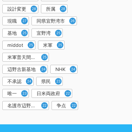
設計変更
所属
28
28
現職
同県宜野湾市
27
26
基地
宜野湾
25
25
middot
米軍
25
25
米軍普天間飛行場所属
25
辺野古新基地
NHK
24
24
不承認
県民
24
23
唯一
日米両政府
23
22
名護市辺野古沿岸部
争点
22
22