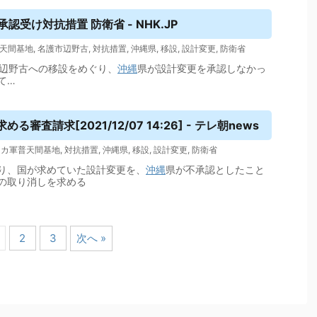
受け対抗措置 防衛省 - NHK.JP
天間基地
,
名護市辺野古
,
対抗措置
,
沖縄県
,
移設
,
設計変更
,
防衛省
辺野古への移設をめぐり、
沖縄
県が設計変更を承認しなかっ
て…
査請求[2021/12/07 14:26] - テレ朝news
リカ軍普天間基地
,
対抗措置
,
沖縄県
,
移設
,
設計変更
,
防衛省
り、国が求めていた設計変更を、
沖縄
県が不承認としたこと
の取り消しを求める
2
3
次へ »