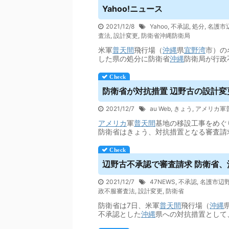
Yahoo!ニュース
2021/12/8
Yahoo
,
不承認
,
処分
,
名護市
査法
,
設計変更
,
防衛省沖縄防衛局
米軍
普天間
飛行場（
沖縄
県
宜野湾
市）の
した県の処分に防衛省
沖縄
防衛局が行政
防衛省が対抗措置 辺野古の設計変更
2021/12/7
au Web
,
きょう
,
アメリカ軍
アメリカ
軍
普天間
基地の移設工事をめぐ
防衛省はきょう、対抗措置となる審査請
辺野古不承認で審査請求 防衛省、沖
2021/12/7
47NEWS
,
不承認
,
名護市辺
政不服審査法
,
設計変更
,
防衛省
防衛省は7日、米軍
普天間
飛行場（
沖縄
不承認とした
沖縄
県への対抗措置として