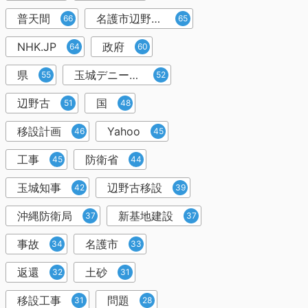
普天間
名護市辺野古移設
66
65
NHK.JP
政府
64
60
県
玉城デニー知事
55
52
辺野古
国
51
48
移設計画
Yahoo
46
45
工事
防衛省
45
44
玉城知事
辺野古移設
42
39
沖縄防衛局
新基地建設
37
37
事故
名護市
34
33
返還
土砂
32
31
移設工事
問題
31
28