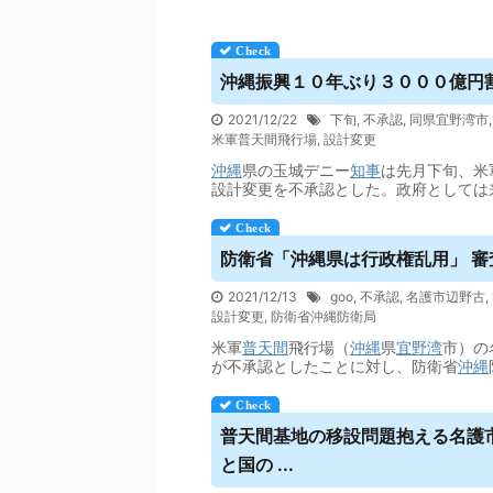
沖縄振興１０年ぶり３０００億円割
2021/12/22
下旬
,
不承認
,
同県宜野湾市
米軍普天間飛行場
,
設計変更
沖縄
県の玉城デニー
知事
は先月下旬、米
設計変更を不承認とした。政府としては
防衛省「沖縄県は行政権乱用」 審査
2021/12/13
goo
,
不承認
,
名護市辺野古
,
設計変更
,
防衛省沖縄防衛局
米軍
普天間
飛行場（
沖縄
県
宜野湾
市）の
が不承認としたことに対し、防衛省
沖縄
普天間
基地の移設問題抱える名護市
と国の ...