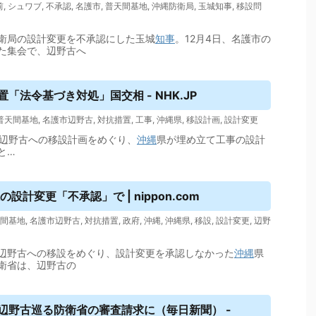
前
,
シュワブ
,
不承認
,
名護市
,
普天間基地
,
沖縄防衛局
,
玉城知事
,
移設問
衛局の設計変更を不承認にした玉城
知事
。12月4日、名護市の
た集会で、辺野古へ
「法令基づき対処」国交相 - NHK.JP
普天間基地
,
名護市辺野古
,
対抗措置
,
工事
,
沖縄県
,
移設計画
,
設計変更
辺野古への移設計画をめぐり、
沖縄
県が埋め立て工事の設計
と…
計変更「不承認」で | nippon.com
間基地
,
名護市辺野古
,
対抗措置
,
政府
,
沖縄
,
沖縄県
,
移設
,
設計変更
,
辺野
辺野古への移設をめぐり、設計変更を承認しなかった
沖縄
県
衛省は、辺野古の
辺野古巡る防衛省の審査請求に（毎日新聞） -