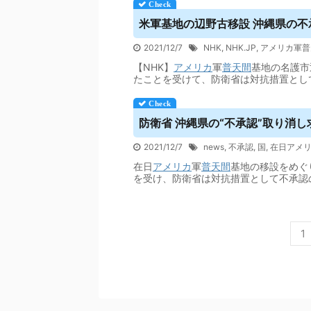
米軍基地の辺野古移設 沖縄県の不承認
2021/12/7
NHK
,
NHK.JP
,
アメリカ軍普
【NHK】
アメリカ
軍
普天間
基地の名護市
たことを受けて、防衛省は対抗措置とし
防衛省 沖縄県の“不承認”取り消し求める審
2021/12/7
news
,
不承認
,
国
,
在日アメ
在日
アメリカ
軍
普天間
基地の移設をめぐ
を受け、防衛省は対抗措置として不承認
1