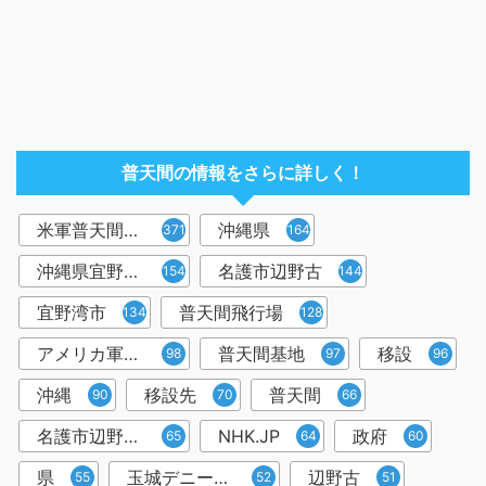
普天間の情報をさらに詳しく！
米軍普天間飛行場
沖縄県
371
164
沖縄県宜野湾市
名護市辺野古
154
144
宜野湾市
普天間飛行場
134
128
アメリカ軍普天間基地
普天間基地
移設
98
97
96
沖縄
移設先
普天間
90
70
66
名護市辺野古移設
NHK.JP
政府
65
64
60
県
玉城デニー知事
辺野古
55
52
51