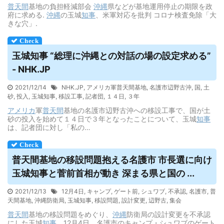
普天間
基地の負担軽減部会
沖縄
県などが基地運用停止の期限を政
府に求める.
沖縄
の玉城
知事
、米軍対応を批判 コロナ検査免除「大
きな穴」.
玉城知事 “総理に沖縄との対話の場の設定求める”
- NHK.JP
2021/12/14
NHK.JP
,
アメリカ軍普天間基地
,
名護市辺野古沖
,
国
,
土
砂
,
投入
,
玉城知事
,
移設工事
,
記者団
,
１４日
,
３年
アメリカ
軍
普天間
基地の名護市辺野古沖への移設工事で、国が土
砂の投入を始めて１４日で３年となったことについて、玉城
知事
は、記者団に対し「私の…
普天間
基地の移設問題抱える名護市 市長選に向け
玉城知事と菅前首相が動き 深まる県と国の ...
2021/12/13
12月4日
,
キャンプ
,
ゲート前
,
シュワブ
,
不承認
,
名護市
,
普
天間基地
,
沖縄防衛局
,
玉城知事
,
移設問題
,
設計変更
,
辺野古
,
集会
普天間
基地の移設問題をめぐり、
沖縄
防衛局の設計変更を不承認
にした玉城
知事
。12月4日、名護市のキャンプ・シュワブのゲート