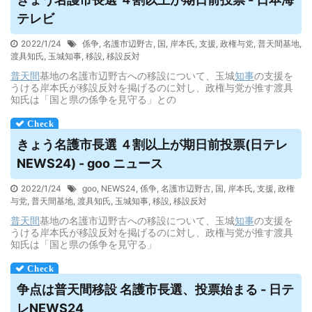
テレビ
2022/1/24
係争
,
名護市辺野古
,
国
,
岸本氏
,
支援
,
政権与党
,
普天間基地
,
渡具知氏
,
玉城知事
,
移設
,
移設反対
普天間
基地の名護市辺野古への移設について、玉城
知事
の支援を
うける岸本氏が移設反対を掲げるのに対し、政権与党が推す渡具
知氏は「国と県の係争を見守る」との
きょう名護市長選 ４割以上が期日前投票(日テレ
NEWS24) - goo ニュース
2022/1/24
goo
,
NEWS24
,
係争
,
名護市辺野古
,
国
,
岸本氏
,
支援
,
政権
与党
,
普天間基地
,
渡具知氏
,
玉城知事
,
移設
,
移設反対
普天間
基地の名護市辺野古への移設について、玉城
知事
の支援を
うける岸本氏が移設反対を掲げるのに対し、政権与党が推す渡具
知氏は「国と県の係争を見守る」
争点は
普天間
移設 名護市長選、投票始まる - 日テ
レNEWS24