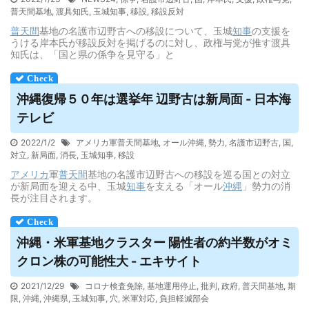
普天間基地
,
渡具知氏
,
玉城知事
,
移設
,
移設反対
普天間
基地の名護市辺野古への移設について、玉城
知事
の支援を
うける岸本氏が移設反対を掲げるのに対し、政権与党が推す渡具
知氏は、「国と県の係争を見守る」と
沖縄復帰５０年は選挙年 辺野古は新局面 - 日本海
テレビ
2022/1/2
アメリカ軍普天間基地
,
オール沖縄
,
勢力
,
名護市辺野古
,
国
,
対立
,
新局面
,
消長
,
玉城知事
,
移設
アメリカ
軍
普天間
基地の名護市辺野古への移設を巡る国との対立
が新局面を迎える中、玉城
知事
を支える「オール
沖縄
」勢力の消
長が注目されます。
沖縄・米軍基地クラスター 陽性者の約半数がオミ
クロン株の可能性大 - エキサイト
2021/12/29
コロナ検査免除
,
基地運用停止
,
批判
,
政府
,
普天間基地
,
期
限
,
沖縄
,
沖縄県
,
玉城知事
,
穴
,
米軍対応
,
負担軽減部会