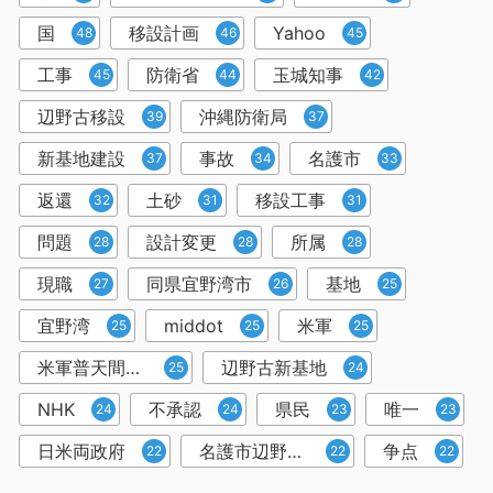
国
移設計画
Yahoo
48
46
45
工事
防衛省
玉城知事
45
44
42
辺野古移設
沖縄防衛局
39
37
新基地建設
事故
名護市
37
34
33
返還
土砂
移設工事
32
31
31
問題
設計変更
所属
28
28
28
現職
同県宜野湾市
基地
27
26
25
宜野湾
middot
米軍
25
25
25
米軍普天間飛行場所属
辺野古新基地
25
24
NHK
不承認
県民
唯一
24
24
23
23
日米両政府
名護市辺野古沿岸部
争点
22
22
22