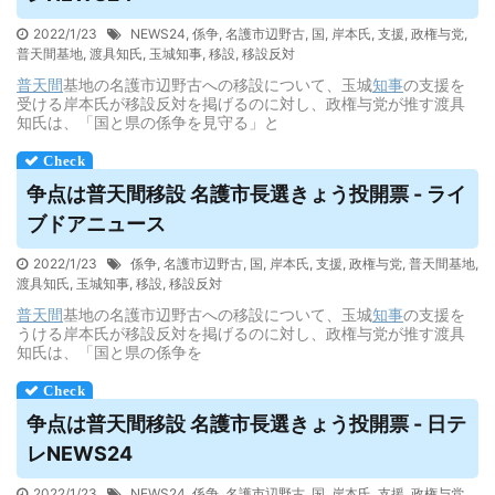
2022/1/23
NEWS24
,
係争
,
名護市辺野古
,
国
,
岸本氏
,
支援
,
政権与党
,
普天間基地
,
渡具知氏
,
玉城知事
,
移設
,
移設反対
普天間
基地の名護市辺野古への移設について、玉城
知事
の支援を
受ける岸本氏が移設反対を掲げるのに対し、政権与党が推す渡具
知氏は、「国と県の係争を見守る」と
争点は
普天間
移設 名護市長選きょう投開票 - ライ
ブドアニュース
2022/1/23
係争
,
名護市辺野古
,
国
,
岸本氏
,
支援
,
政権与党
,
普天間基地
,
渡具知氏
,
玉城知事
,
移設
,
移設反対
普天間
基地の名護市辺野古への移設について、玉城
知事
の支援を
うける岸本氏が移設反対を掲げるのに対し、政権与党が推す渡具
知氏は、「国と県の係争を
争点は
普天間
移設 名護市長選きょう投開票 - 日テ
レNEWS24
2022/1/23
NEWS24
,
係争
,
名護市辺野古
,
国
,
岸本氏
,
支援
,
政権与党
,