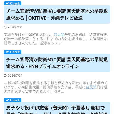
チーム宜野湾が防衛省に要請
普天間
基地の早期返
還求める | OKITIVE - 沖縄テレビ放送
2026/7/31
要請を受けた小泉防衛大臣は、
普天間
基地の返還は「辺野古移設
が唯一の解決策」とするこれまでの方針を繰り返し、返還期日は
明示しませんでした。 記事をシェア
チーム宜野湾が防衛省に要請
普天間
基地の早期返
還求める - FNNプライムオンライン
2026/7/31
... 後の跡地利用を促進する手順と枠組みを新たに示すよう求めて
います。小泉防衛大臣：提供手続き完了後、早期に
普天間
飛行場
の全面返還が実現できるよう、引き…
男子やり投げ 伊志嶺（
普天間
）予選落ち 最初で