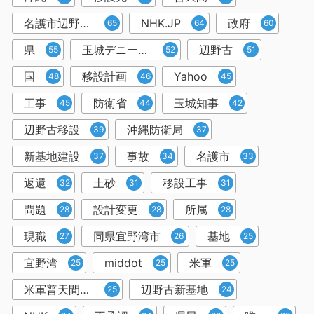
名護市辺野古移設
NHK.JP
政府
65
64
60
県
玉城デニー知事
辺野古
55
52
51
国
移設計画
Yahoo
48
46
45
工事
防衛省
玉城知事
45
44
42
辺野古移設
沖縄防衛局
39
37
新基地建設
事故
名護市
37
34
33
返還
土砂
移設工事
32
31
31
問題
設計変更
所属
28
28
28
現職
同県宜野湾市
基地
27
26
25
宜野湾
middot
米軍
25
25
25
米軍普天間飛行場所属
辺野古新基地
25
24