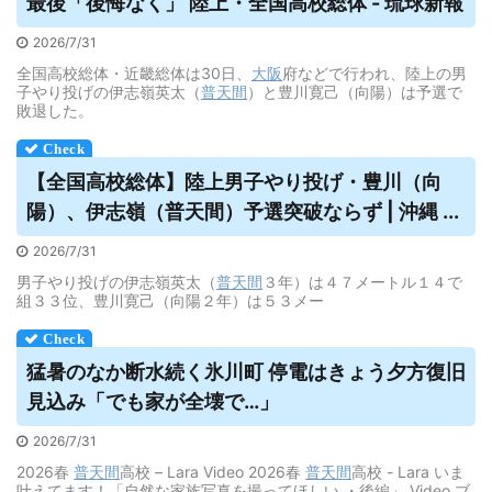
最後「後悔なく」 陸上・全国高校総体 - 琉球新報
2026/7/31
全国高校総体・近畿総体は30日、
大阪
府などで行われ、陸上の男
子やり投げの伊志嶺英太（
普天間
）と豊川寛己（向陽）は予選で
敗退した。
【全国高校総体】陸上男子やり投げ・豊川（向
陽）、伊志嶺（
普天間
）予選突破ならず | 沖縄 ...
2026/7/31
男子やり投げの伊志嶺英太（
普天間
３年）は４７メートル１４で
組３３位、豊川寛己（向陽２年）は５３メー
猛暑のなか断水続く氷川町 停電はきょう夕方復旧
見込み「でも家が全壊で…」
2026/7/31
2026春
普天間
高校 – Lara Video 2026春
普天間
高校 - Lara いま
叶えてます！「自然な家族写真を撮ってほしい ・後編」 Video ブ