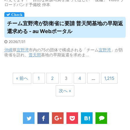
ロードバンド予備校 仲本
チーム宜野湾が防衛省に要請
普天間
基地の早期返
還求める - au Webポータル
2026/7/31
沖縄
県
宜野湾
市内の75の団体で構成される「チーム
宜野湾
」が防
衛省を訪れ、
普天間
基地の早期返還を求めま...
« 前へ
1
2
3
4
…
1,215
次へ »