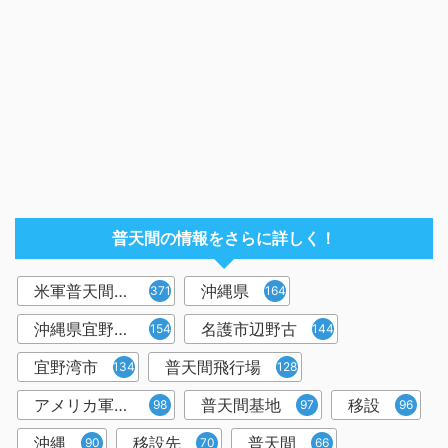
普天間の情報をさらに詳しく！
米軍普天間飛行場
沖縄県
371
164
沖縄県宜野湾市
名護市辺野古
154
144
宜野湾市
普天間飛行場
134
128
アメリカ軍普天間基地
普天間基地
移設
98
97
96
沖縄
移設先
普天間
90
70
66