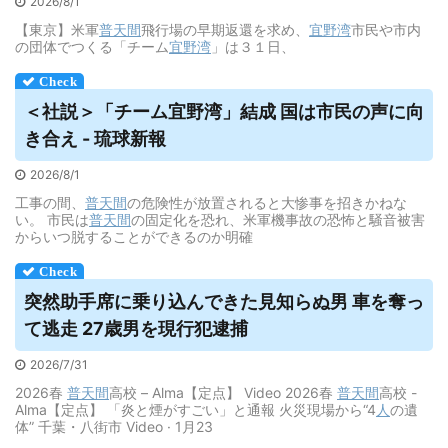
2026/8/1
【東京】米軍
普天間
飛行場の早期返還を求め、
宜野湾
市民や市内
の団体でつくる「チーム
宜野湾
」は３１日、
＜社説＞「チーム宜野湾」結成 国は市民の声に向
き合え - 琉球新報
2026/8/1
工事の間、
普天間
の危険性が放置されると大惨事を招きかねな
い。 市民は
普天間
の固定化を恐れ、米軍機事故の恐怖と騒音被害
からいつ脱することができるのか明確
突然助手席に乗り込んできた見知らぬ男 車を奪っ
て逃走 27歳男を現行犯逮捕
2026/7/31
2026春
普天間
高校 – Alma【定点】 Video 2026春
普天間
高校 -
Alma【定点】 「炎と煙がすごい」と通報 火災現場から“4
人
の遺
体” 千葉・八街市 Video · 1月23