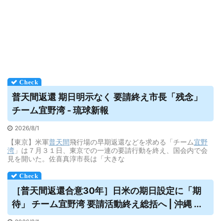
普天間
返還 期日明示なく 要請終え市長「残念」
チーム宜野湾 - 琉球新報
2026/8/1
【東京】米軍
普天間
飛行場の早期返還などを求める「チーム
宜野
湾
」は７月３１日、東京での一連の要請行動を終え、国会内で会
見を開いた。佐喜真淳市長は「大きな
［
普天間
返還合意30年］日米の期日設定に「期
待」 チーム宜野湾 要請活動終え総括へ | 沖縄 ...